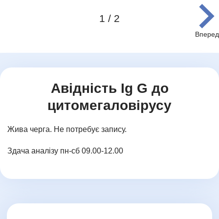
1 / 2
Item
1
of
2
Авідність Ig G до
цитомегаловірусу
Жива черга. Не потребує запису.
Здача аналізу пн-сб 09.00-12.00