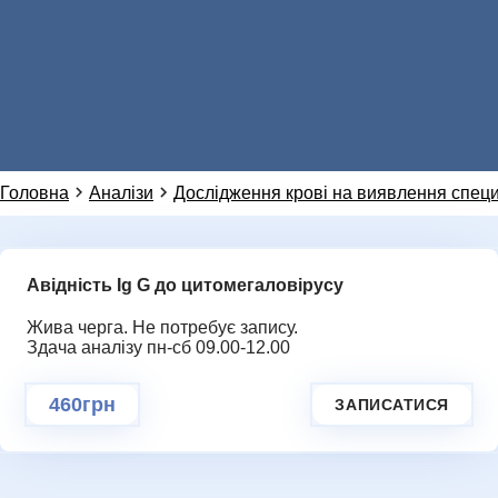
Натисніть, щоб написати в WhatsApp
099 155 64 14
НОВИНИ
Або ми можемо зателефонувати вам:
Головна
Аналізи
Дослідження крові на виявлення специ
Авідність Ig G до цитомегаловірусу
Додаткове повідомлення (залиште порожнім)
Ми цінуємо вашу приватність і не розповсюджуємо
дані
Жива черга. Не потребує запису.
ГАЛЕРЕЯ
Здача аналізу пн-сб 09.00-12.00
НАДІСЛАТИ ЗАПИТ
460грн
ЗАПИСАТИСЯ