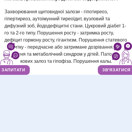
Захворювання щитовидної залози - гіпотиреоз,
гіпертиреоз, аутоімунний тиреоїдит, вузловий та
дифузний зоб, йододефіцитні стани. Цукровий діабет 1-
го та 2-го типу. Порушення росту - затримка росту,
дефіцит гормону росту, гігантизм. Порушення статевого
розвитку - передчасне або затримане дозрівання.
Ожиріння та метаболічний синдром у дітей. Патології
надниркових залоз та гіпофіза. Порушення кальцієвого
обміну.
ЗАПИТАТИ
ЗВ'ЯЗАТИСЯ
Як проходить прийом?
Лікар детально розпитує батьків про розвиток дитини,
спадковість, скарги та харчування. Проводить огляд -
оцінює зріст, вагу, пропорції тіла, стан шкіри, пальпує
щитовидну залозу. За потреби призначає лабораторну
діагностику (гормони ТТГ, Т3, Т4, глюкоза крові та інші)
та УЗД. Після отримання результатів встановлює