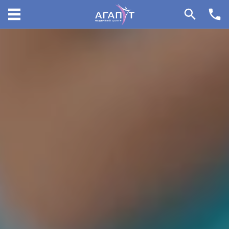
096 405 54 45
099 155 64 14
096 405 34 45
НАПРЯМКИ
31000, вул.Грушевського 140/3
Красилів, Хмельницька Область,
Україна