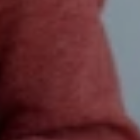
АНАЛІЗИ
Звʼязатися з нами:
Натисніть, щоб написати в Viber
096 405 54 45
Натисніть, щоб зателефонувати нам
096 405 54 45