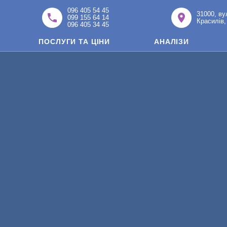
096 405 54 45
31000, ву
099 155 64 14
Красилів,
096 405 34 45
ПОСЛУГИ ТА ЦІНИ
АНАЛІЗИ