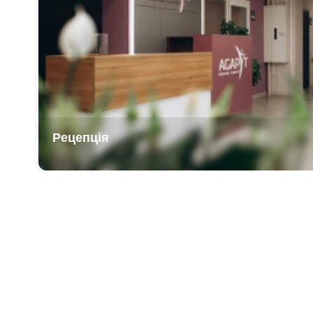
Рецепція
Item
1
of
3