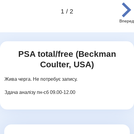
1 / 2
Item
1
of
2
PSA total/free (Beckman
Coulter, USA)
Жива черга. Не потребує запису.
Здача аналізу пн-сб 09.00-12.00