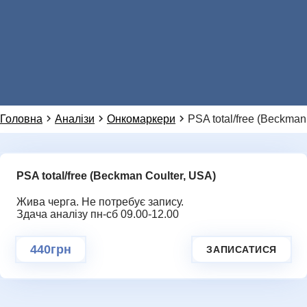
Натисніть, щоб написати в WhatsApp
099 155 64 14
НОВИНИ
Або ми можемо зателефонувати вам:
Головна
Аналізи
Онкомаркери
PSA total/free (Beckman
PSA total/free (Beckman Coulter, USA)
Додаткове повідомлення (залиште порожнім)
Ми цінуємо вашу приватність і не розповсюджуємо
дані
Жива черга. Не потребує запису.
ГАЛЕРЕЯ
Здача аналізу пн-сб 09.00-12.00
НАДІСЛАТИ ЗАПИТ
440грн
ЗАПИСАТИСЯ