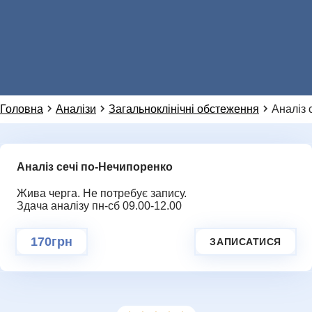
Натисніть, щоб написати в WhatsApp
099 155 64 14
Або ми можемо зателефонувати вам:
НОВИНИ
Головна
Аналізи
Загальноклінічні обстеження
Аналіз 
Аналіз сечі по-Нечипоренко
Додаткове повідомлення (залиште порожнім)
Ми цінуємо вашу приватність і не розповсюджуємо
дані
Жива черга. Не потребує запису.
ГАЛЕРЕЯ
Здача аналізу пн-сб 09.00-12.00
НАДІСЛАТИ ЗАПИТ
170грн
ЗАПИСАТИСЯ