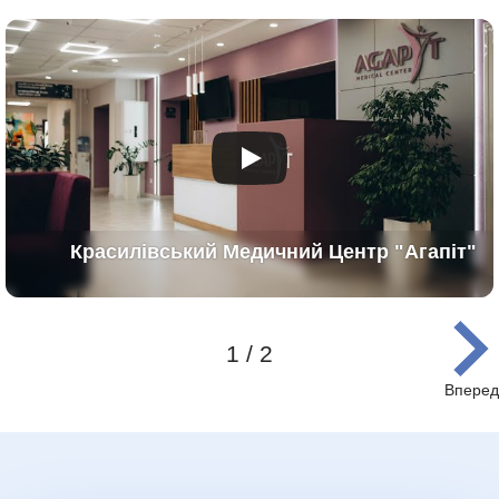
false
Красилівський Медичний Центр "Агапіт"
1 / 2
Item
1
of
2