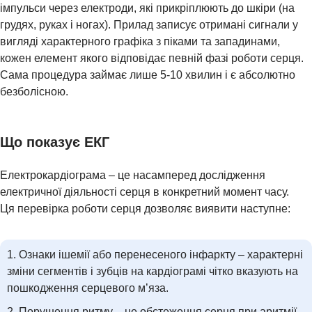
імпульси через електроди, які прикріплюють до шкіри (на
грудях, руках і ногах). Прилад записує отримані сигнали у
вигляді характерного графіка з піками та западинами,
кожен елемент якого відповідає певній фазі роботи серця.
Сама процедура займає лише 5-10 хвилин і є абсолютно
безболісною.
Що показує ЕКГ
ДІАГНОСТИКА
Електрокардіограма – це насамперед дослідження
електричної діяльності серця в конкретний момент часу.
Ця перевірка роботи серця дозволяє виявити наступне:
Ознаки ішемії або перенесеного інфаркту – характерні
зміни сегментів і зубців на кардіограмі чітко вказують на
пошкодження серцевого м’яза.
Порушення ритму – це обстеження серця при аритмії