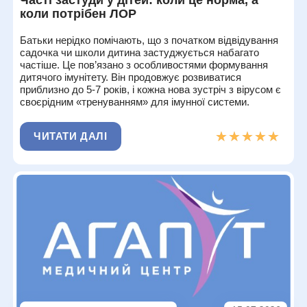
Часті застуди у дітей: коли це норма, а
коли потрібен ЛОР
Батьки нерідко помічають, що з початком відвідування
садочка чи школи дитина застуджується набагато
частіше. Це пов’язано з особливостями формування
дитячого імунітету. Він продовжує розвиватися
приблизно до 5-7 років, і кожна нова зустріч з вірусом є
своєрідним «тренуванням» для імунної системи.
★★★★★
★★★★★
ЧИТАТИ ДАЛІ