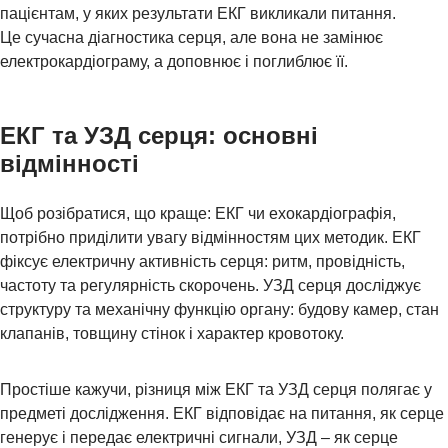
пацієнтам, у яких результати ЕКГ викликали питання.
НОВИНИ
Це сучасна діагностика серця, але вона не замінює
Натисніть, щоб написати в WhatsApp
099 155 64 14
електрокардіограму, а доповнює і поглиблює її.
ЕКГ та УЗД серця: основні
Або ми можемо зателефонувати вам:
відмінності
Щоб розібратися, що краще: ЕКГ чи ехокардіографія,
потрібно приділити увагу відмінностям цих методик. ЕКГ
фіксує електричну активність серця: ритм, провідність,
частоту та регулярність скорочень. УЗД серця досліджує
Додаткове повідомлення (залиште порожнім)
Ми цінуємо вашу приватність і не розповсюджуємо
структуру та механічну функцію органу: будову камер, стан
дані
клапанів, товщину стінок і характер кровотоку.
НАДІСЛАТИ ЗАПИТ
Простіше кажучи, різниця між ЕКГ та УЗД серця полягає у
предметі дослідження. ЕКГ відповідає на питання, як серце
генерує і передає електричні сигнали, УЗД – як серце
ГАЛЕРЕЯ