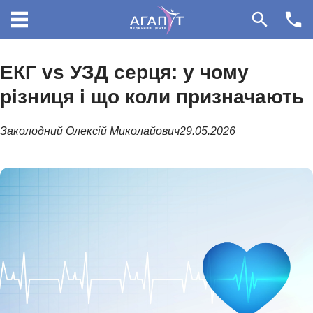
ЕКГ vs УЗД серця: у чому
096 405 54 45
різниця і що коли призначають
099 155 64 14
Заколодний Олексій Миколайович
29.05.2026
096 405 34 45
31000, вул.Грушевського 140/3
Красилів, Хмельницька Область,
НАПРЯМКИ
Україна