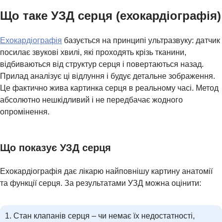
Що таке УЗД серця (ехокардіографія)
Ехокардіографія
базується на принципі ультразвуку: датчик
посилає звукові хвилі, які проходять крізь тканини,
ЛІКАРІ МЕДИЧНОГО ЦЕНТРУ
відбиваються від структур серця і повертаються назад.
Прилад аналізує ці відлуння і будує детальне зображення.
Це фактично жива картинка серця в реальному часі. Метод
абсолютно нешкідливий і не передбачає жодного
опромінення.
Що показує УЗД серця
Ехокардіографія дає лікарю найповнішу картину анатомії
та функції серця. За результатами УЗД можна оцінити:
Стан клапанів серця – чи немає їх недостатності,