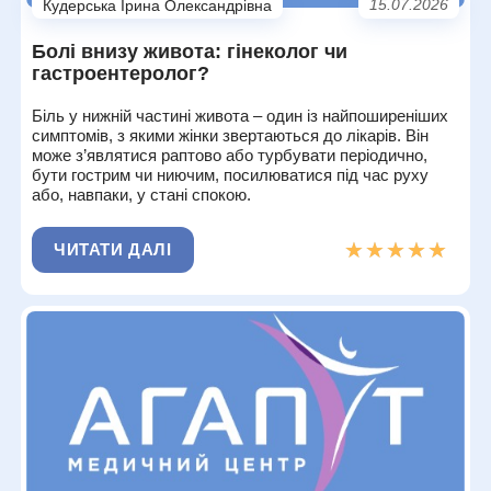
15.07.2026
Кудерська Ірина Олександрівна
Болі внизу живота: гінеколог чи
гастроентеролог?
Біль у нижній частині живота – один із найпоширеніших
симптомів, з якими жінки звертаються до лікарів. Він
може з’являтися раптово або турбувати періодично,
бути гострим чи ниючим, посилюватися під час руху
або, навпаки, у стані спокою.
★★★★★
★★★★★
ЧИТАТИ ДАЛІ