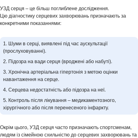
УЗД серця – це більш поглиблене дослідження.
Цю діагностику серцевих захворювань призначають за
АНАЛІЗИ
конкретними показаннями:
Шуми в серці, виявлені під час аускультації
(прослуховуванні).
Підозра на вади серця (вроджені або набуті).
Хронічна артеріальна гіпертонія з метою оцінки
навантаження на серце.
Серцева недостатність або підозра на неї.
Звʼязатися з нами:
Контроль після лікування – медикаментозного,
Натисніть, щоб написати в Viber
хірургічного або після перенесеного інфаркту.
096 405 54 45
Окрім цього, УЗД серця часто призначають спортсменам,
Натисніть, щоб зателефонувати нам
096 405 54 45
людям із сімейною схильністю до серцевих захворювань та