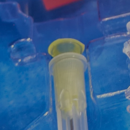
Звʼязатися з нами:
Натисніть, щоб
Натисніть, щоб
Н
написати в Viber
зателефонувати нам
напи
096 405 54 45
096 405 54 45
0
Або ми можемо зателефонувати 