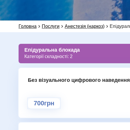
Головна
Послуги
Анестезія (наркоз)
Епідурал
Епідуральна блокада
Категорії складності: 2
Без візуального цифрового наведення 
700грн