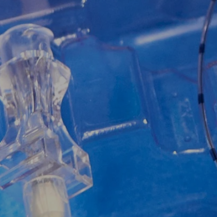
атисніть, щоб
сати в WhatsApp
99 155 64 14
вам: