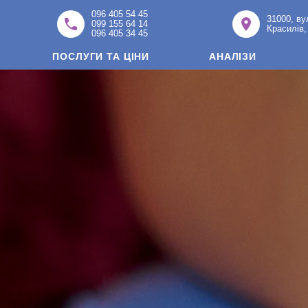
096 405 54 45
31000, ву
099 155 64 14
Красилів,
096 405 34 45
ПОСЛУГИ ТА ЦІНИ
АНАЛІЗИ