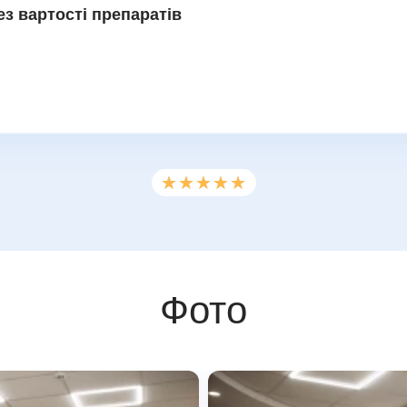
з вартості препаратів
★★★★★
★★★★★
Фото