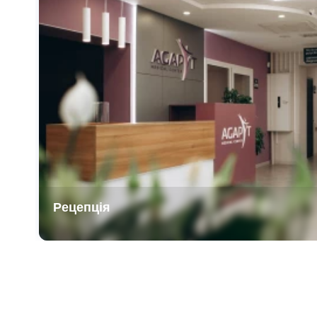
Рецепція
Item
1
of
4