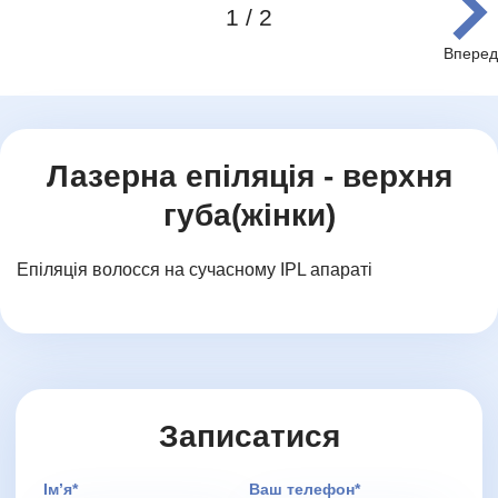
1 / 2
Item
1
of
2
Лазерна епіляція - верхня
губа(жінки)
Епіляція волосся на сучасному IPL апараті
Записатися
Додаткове повідомлення (залиште порожнім)
Імʼя*
Ваш телефон*