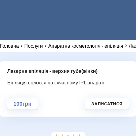
099 155 64 14
Або ми можемо зателефонувати вам:
НОВИНИ
Головна
Послуги
Апаратна косметологія - епіляція
Лаз
Лазерна епіляція - верхня губа(жінки)
Додаткове повідомлення (залиште порожнім)
Ми цінуємо вашу приватність і не розповсюджуємо
дані
Епіляція волосся на сучасному IPL апараті
ГАЛЕРЕЯ
НАДІСЛАТИ ЗАПИТ
100грн
ЗАПИСАТИСЯ