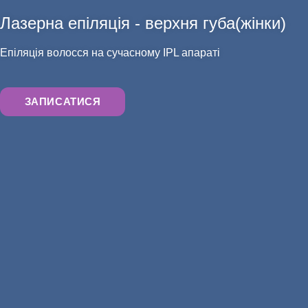
Лазерна епіляція - верхня губа(жінки)
АНАЛІЗИ
Епіляція волосся на сучасному IPL апараті
ЗАПИСАТИСЯ
ХІРУРГІЯ
ЛІКАРІ МЕДИЧНОГО ЦЕНТРУ