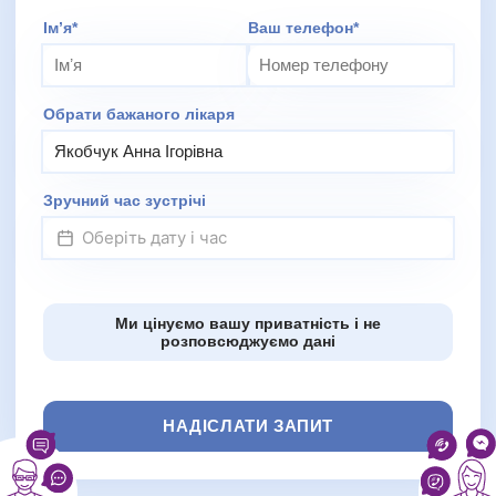
Додаткове повідомлення (залиште порожнім)
Імʼя*
Ваш телефон*
Обрати бажаного лікаря
Зручний час зустрічі
Ми цінуємо вашу приватність і не
розповсюджуємо дані
НАДІСЛАТИ ЗАПИТ