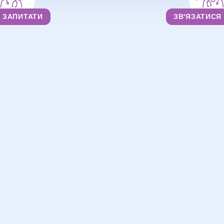
ЗАПИТАТИ
ЗВ'ЯЗАТИСЯ
Лікарі
Якобчук Анна Ігорівна
Дерматовенеролог
,
Косметолог
,