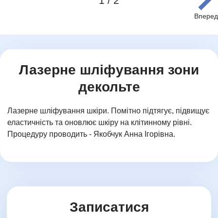
1 / 2
Item
1
of
2
Лазерне шліфування зони
декольте
Лазерне шліфування шкіри. Помітно підтягує, підвищує
еластичність та оновлює шкіру на клітинному рівні.
Процедуру проводить - Якобчук Анна Ігорівна.
Записатися