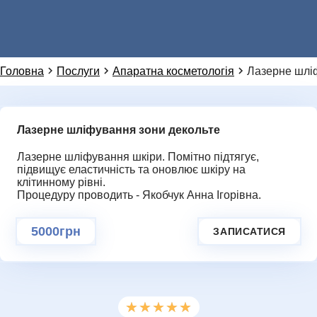
НОВИНИ
Або ми можемо зателефонувати вам:
Головна
Послуги
Апаратна косметологія
Лазерне шлі
Лазерне шліфування зони декольте
Додаткове повідомлення (залиште порожнім)
Ми цінуємо вашу приватність і не розповсюджуємо
дані
Лазерне шліфування шкіри. Помітно підтягує,
підвищує еластичність та оновлює шкіру на
ГАЛЕРЕЯ
клітинному рівні.
НАДІСЛАТИ ЗАПИТ
Процедуру проводить - Якобчук Анна Ігорівна.
5000грн
ЗАПИСАТИСЯ
★★★★★
★★★★★