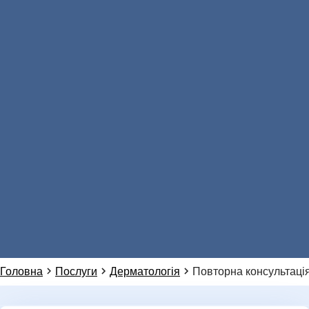
Звʼязатися з нами:
Натисніть, щоб написати в Viber
АНАЛІЗИ
096 405 54 45
Натисніть, щоб зателефонувати нам
096 405 54 45
Натисніть, щоб написати в WhatsApp
099 155 64 14
НОВИНИ
Або ми можемо зателефонувати вам:
Головна
Послуги
Дерматологія
Повторна консультація