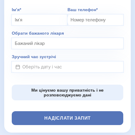
Додаткове повідомлення (залиште порожнім)
Імʼя*
Ваш телефон*
Обрати бажаного лікаря
Зручний час зустрічі
Ми цінуємо вашу приватність і не
розповсюджуємо дані
НАДІСЛАТИ ЗАПИТ