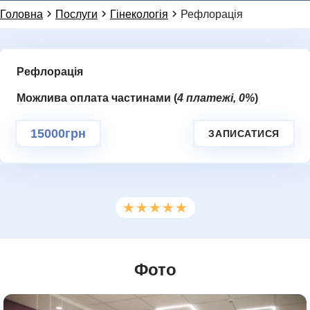
Головна
Послуги
Гінекологія
Рефлорація
Рефлорація
Додаткове повідомлення (залиште порожнім)
Ми цінуємо вашу приватність і не розповсюджуємо
дані
Можлива оплата частинами (
4 платежі, 0%
)
ГАЛЕРЕЯ
НАДІСЛАТИ ЗАПИТ
15000грн
ЗАПИСАТИСЯ
★★★★★
★★★★★
Фото
КОНТАКТИ