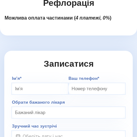
Рефлорація
Можлива оплата частинами (
4 платежі, 0%
)
Записатися
Додаткове повідомлення (залиште порожнім)
Імʼя*
Ваш телефон*
Обрати бажаного лікаря
Зручний час зустрічі