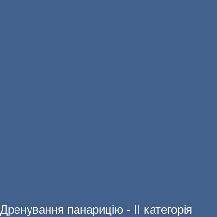
ДЛЯ ДІТЕЙ
ДІАГНОСТИКА
Дренування панарицію - ІІ категорія
АНАЛІЗИ