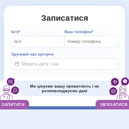
Записатися
Додаткове повідомлення (залиште порожнім)
Імʼя*
Ваш телефон*
Зручний час зустрічі
Ми цінуємо вашу приватність і не
розповсюджуємо дані
ЗАПИТАТИ
ЗВ'ЯЗАТИСЯ
НАДІСЛАТИ ЗАПИТ