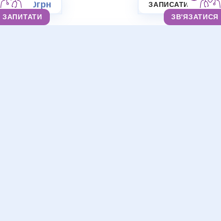
300грн
ЗАПИСАТИСЯ
ЗАПИТАТИ
ЗВ'ЯЗАТИСЯ
Внутрішньовенна інфузія (крапельниця) 5
флаконів
Внутрішньовенна інфузія (крапельниця), вартість
вказана без урахування розхідних матеріалів та
препаратів.
350грн
ЗАПИСАТИСЯ
Внутрішньовенна інфузія (крапельниця) 6
флаконів
Внутрішньовенна інфузія (крапельниця), вартість
вказана без урахування розхідних матеріалів та
препаратів.