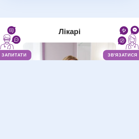
Лікарі
ЗАПИТАТИ
ЗВ'ЯЗАТИСЯ
Якобчук Анна Ігорівна
Дерматовенеролог
,
Косметолог
,
Дерматолог