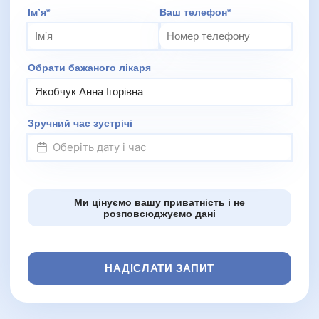
Додаткове повідомлення (залиште порожнім)
Імʼя*
Ваш телефон*
Обрати бажаного лікаря
Зручний час зустрічі
Ми цінуємо вашу приватність і не
розповсюджуємо дані
НАДІСЛАТИ ЗАПИТ