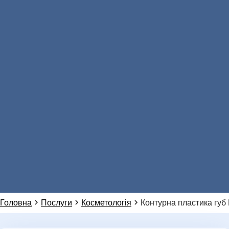
Звʼязатися з нами:
Натисніть, щоб написати в Viber
АНАЛІЗИ
096 405 54 45
Натисніть, щоб зателефонувати нам
096 405 54 45
Натисніть, щоб написати в WhatsApp
099 155 64 14
НОВИНИ
Або ми можемо зателефонувати вам:
Головна
Послуги
Косметологія
Контурна пластика губ B