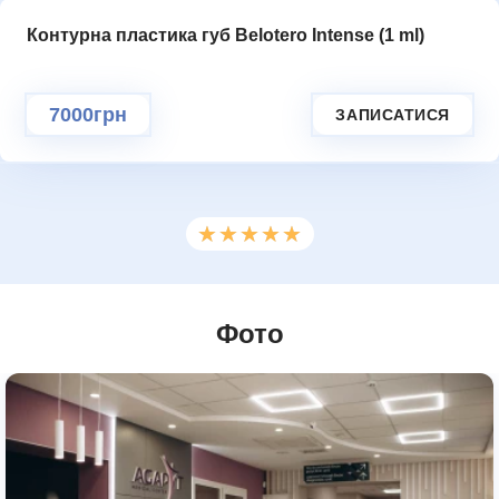
Контурна пластика губ Belotero Intense (1 ml)
Додаткове повідомлення (залиште порожнім)
Ми цінуємо вашу приватність і не розповсюджуємо
дані
ГАЛЕРЕЯ
7000грн
ЗАПИСАТИСЯ
НАДІСЛАТИ ЗАПИТ
★★★★★
★★★★★
Фото
КОНТАКТИ