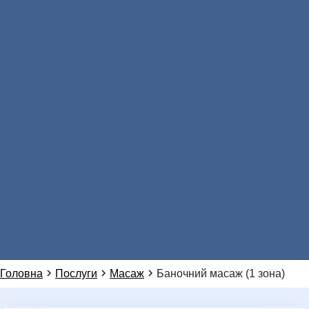
Звʼязатися з нами:
Натисніть, щоб написати в Viber
АНАЛІЗИ
096 405 54 45
Натисніть, щоб зателефонувати нам
096 405 54 45
Натисніть, щоб написати в WhatsApp
099 155 64 14
НОВИНИ
Або ми можемо зателефонувати вам:
Головна
Послуги
Масаж
Баночний масаж (1 зона)