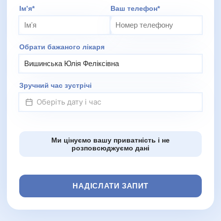
Додаткове повідомлення (залиште порожнім)
Імʼя*
Ваш телефон*
Обрати бажаного лікаря
Зручний час зустрічі
Ми цінуємо вашу приватність і не
розповсюджуємо дані
НАДІСЛАТИ ЗАПИТ