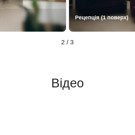
Рецепція (1 поверх)
2 / 3
Відео
false
false