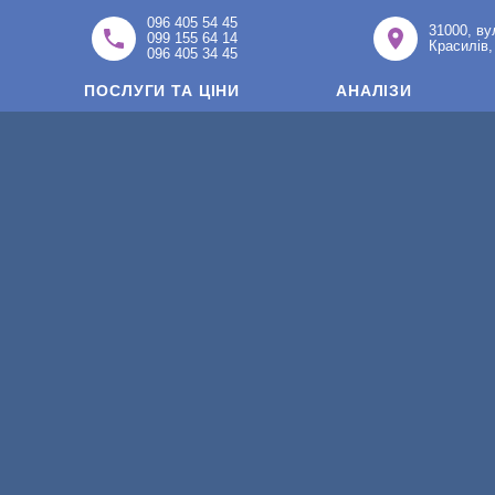
096 405 54 45
31000, ву
099 155 64 14
Красилів,
096 405 34 45
ПОСЛУГИ ТА ЦІНИ
АНАЛІЗИ