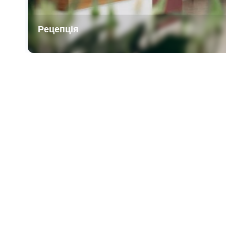
Рецепція
Item
1
of
3