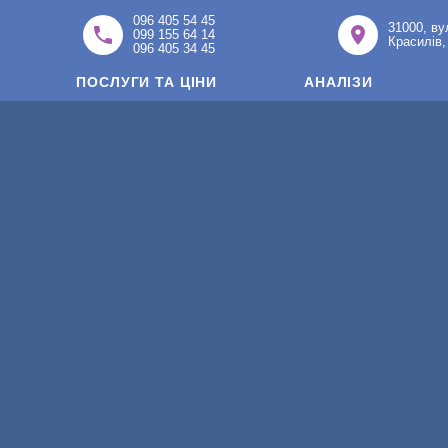
096 405 54 45
31000, ву
099 155 64 14
Красилів,
096 405 34 45
ПОСЛУГИ ТА ЦІНИ
АНАЛІЗИ