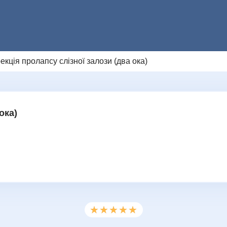
екція пролапсу слізної залози (два ока)
Додаткове повідомлення (залиште порож
Ми цінуємо вашу приватність і не розпов
НАДІСЛАТИ ЗАПИТ
ока)
★★★★★
★★★★★