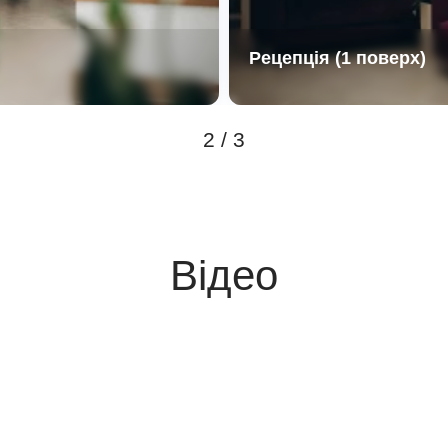
Рецепція (1 поверх)
2 / 3
Відео
false
false