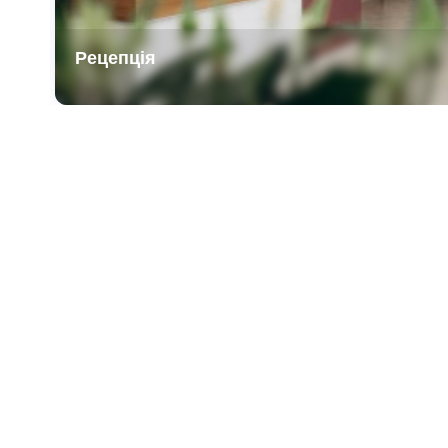
Рецепція
Item
1
of
3