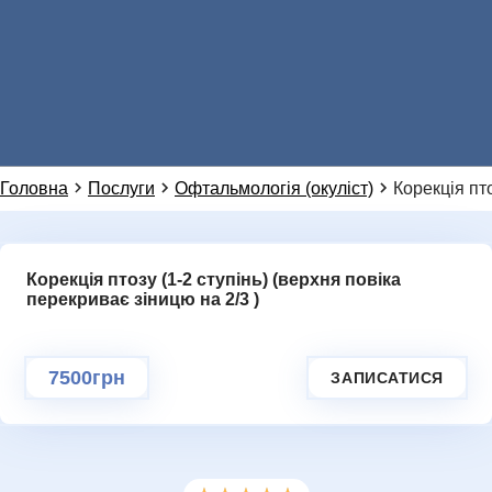
Натисніть, щоб написати в WhatsApp
099 155 64 14
НОВИНИ
Або ми можемо зателефонувати вам:
Головна
Послуги
Офтальмологія (окуліст)
Корекція пто
Корекція птозу (1-2 ступінь) (верхня повіка
Додаткове повідомлення (залиште порожнім)
перекриває зіницю на 2/3 )
Ми цінуємо вашу приватність і не розповсюджуємо
дані
ГАЛЕРЕЯ
НАДІСЛАТИ ЗАПИТ
7500грн
ЗАПИСАТИСЯ