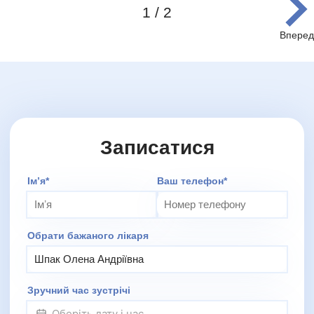
1 / 2
Item
1
of
2
Записатися
Додаткове повідомлення (залиште порожнім)
Імʼя*
Ваш телефон*
Обрати бажаного лікаря
Зручний час зустрічі