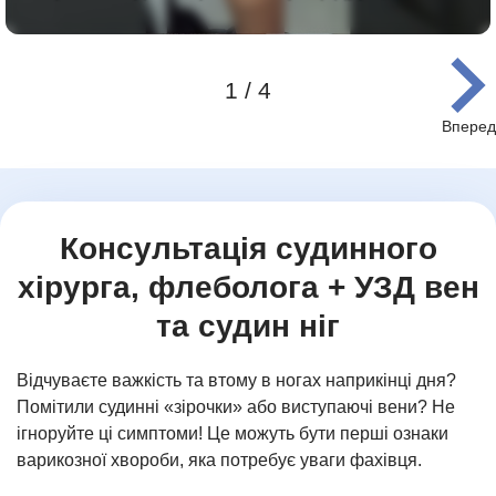
1 / 4
Item
1
of
4
Консультація судинного
хірурга, флеболога + УЗД вен
та судин ніг
Відчуваєте важкість та втому в ногах наприкінці дня?
Помітили судинні «зірочки» або виступаючі вени? Не
ігноруйте ці симптоми! Це можуть бути перші ознаки
варикозної хвороби, яка потребує уваги фахівця.