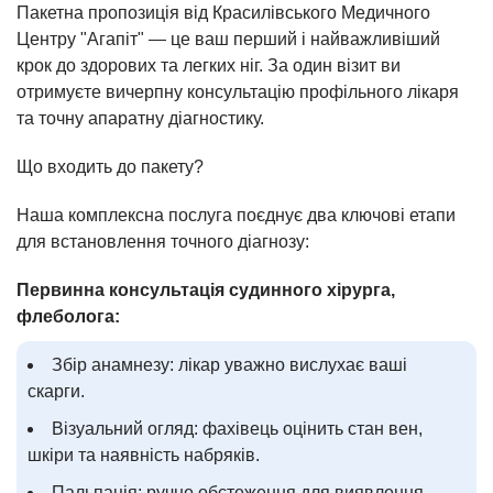
Пакетна пропозиція від Красилівського Медичного
Центру "Агапіт" — це ваш перший і найважливіший
крок до здорових та легких ніг. За один візит ви
отримуєте вичерпну консультацію профільного лікаря
та точну апаратну діагностику.
Що входить до пакету?
Наша комплексна послуга поєднує два ключові етапи
для встановлення точного діагнозу:
Первинна консультація судинного хірурга,
флеболога:
Збір анамнезу: лікар уважно вислухає ваші
скарги.
Візуальний огляд: фахівець оцінить стан вен,
шкіри та наявність набряків.
Пальпація: ручне обстеження для виявлення