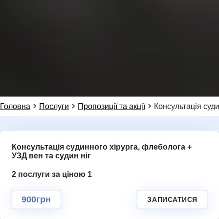
096 405 54 45
Натисніть, щоб написати в WhatsApp
099 155 64 14
НОВИНИ
Або ми можемо зателефонувати вам:
Головна
Послуги
Пропозиції та акції
Консультація суди
Консультація судинного хірурга, флеболога +
Додаткове повідомлення (залиште порожнім)
УЗД вен та судин ніг
Ми цінуємо вашу приватність і не розповсюджуємо
дані
2 послуги за ціною 1
НАДІСЛАТИ ЗАПИТ
900грн
ЗАПИСАТИСЯ
ГАЛЕРЕЯ