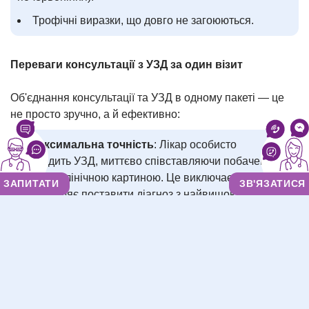
Трофічні виразки, що довго не загоюються.
Переваги консультації з УЗД за один візит
Об'єднання консультації та УЗД в одному пакеті — це
не просто зручно, а й ефективно:
Максимальна точність
: Лікар особисто
проводить УЗД, миттєво співставляючи побачене на
екрані з клінічною картиною. Це виключає помилки
ЗАПИТАТИ
ЗВ'ЯЗАТИСЯ
та дозволяє поставити діагноз з найвищою точністю.
Миттєвий план лікування
: Вам не потрібно
чекати результатів чи записуватись на повторний
прийом. Одразу після обстеження флеболог
розробить для вас індивідуальний план
профілактики або лікування.
Економія часу та коштів
: Пакетна послуга є