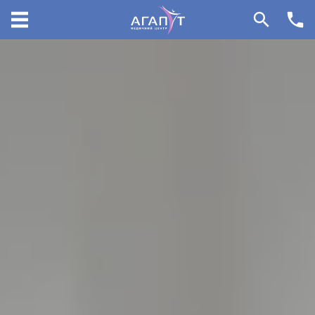
096 405 54 45
099 155 64 14
096 405 34 45
НАПРЯМКИ
31000, вул.Грушевського 140/3
Красилів, Хмельницька Область,
Україна