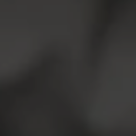
АНАЛІЗИ
Звʼязатися з нами:
Натисніть, щоб написати в Viber
096 405 54 45
Натисніть, щоб зателефонувати нам