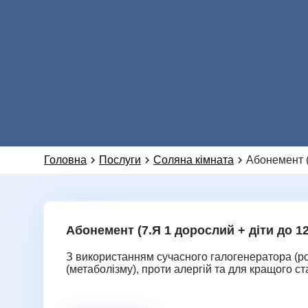
Головна
Послуги
Соляна кімната
Абонемент (
Абонемент (7.Я 1 дорослий + діти до 12
З використанням сучасного галогенератора (ро
(метаболізму), проти алергій та для кращого с