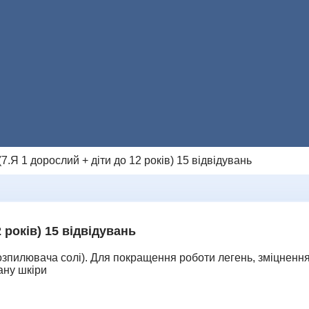
Натисніть, щоб
Натисніть, щоб
Н
написати в Viber
зателефонувати нам
напи
096 405 54 45
096 405 54 45
0
Або ми можемо зателефонувати 
7.Я 1 дорослий + діти до 12 років) 15 відвідувань
Додаткове повідомлення (залиште порож
Ми цінуємо вашу приватність і не розпов
НАДІСЛАТИ ЗАПИТ
 років) 15 відвідувань
зпилювача солі). Для покращення роботи легень, зміцнення 
тану шкіри