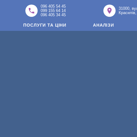
096 405 54 45
31000, ву
099 155 64 14
Красилів,
096 405 34 45
ПОСЛУГИ ТА ЦІНИ
АНАЛІЗИ