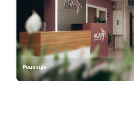
Рецепція
Item
1
of
3