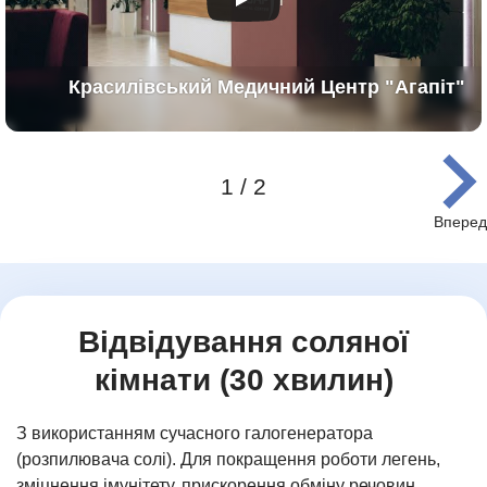
Красилівський Медичний Центр "Агапіт"
1 / 2
Item
1
of
2
Відвідування соляної
кімнати (30 хвилин)
З використанням сучасного галогенератора
(розпилювача солі). Для покращення роботи легень,
зміцнення імунітету, прискорення обміну речовин