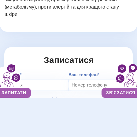
(метаболізму), проти алергій та для кращого стану
шкіри
Записатися
Додаткове повідомлення (залиште порожнім)
Імʼя*
Ваш телефон*
ЗАПИТАТИ
ЗВ'ЯЗАТИСЯ
Зручний час зустрічі
Ми цінуємо вашу приватність і не