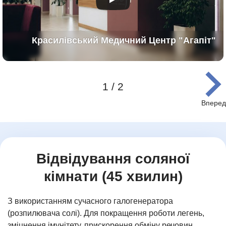
Красилівський Медичний Центр "Агапіт"
1 / 2
Item
1
of
2
Відвідування соляної
кімнати (45 хвилин)
З використанням сучасного галогенератора
(розпилювача солі). Для покращення роботи легень,
зміцнення імунітету, прискорення обміну речовин