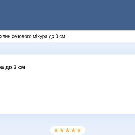
хлин сечового міхура до 3 см
Додаткове повідомлення (залиште порож
Ми цінуємо вашу приватність і не розпов
НАДІСЛАТИ ЗАПИТ
а до 3 см
★★★★★
★★★★★