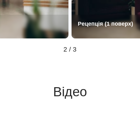
Рецепція (1 поверх)
2 / 3
Відео
false
false