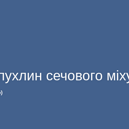
ухлин сечового міх
%
)