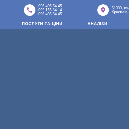
096 405 54 45
31000, ву
099 155 64 14
Красилів,
096 405 34 45
ПОСЛУГИ ТА ЦІНИ
АНАЛІЗИ