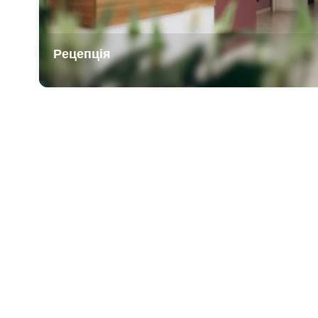
Рецепція
Item
1
of
3