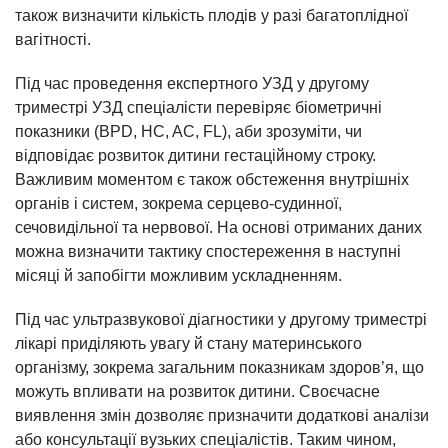
також визначити кількість плодів у разі багатоплідної
вагітності.
Під час проведення експертного УЗД у другому
триместрі УЗД спеціалісти перевіряє біометричні
показники (BPD, HC, AC, FL), аби зрозуміти, чи
відповідає розвиток дитини гестаційному строку.
Важливим моментом є також обстеження внутрішніх
органів і систем, зокрема серцево-судинної,
сечовидільної та нервової. На основі отриманих даних
можна визначити тактику спостереження в наступні
місяці й запобігти можливим ускладненням.
Під час ультразвукової діагностики у другому триместрі
лікарі приділяють увагу й стану материнського
організму, зокрема загальним показникам здоров’я, що
можуть впливати на розвиток дитини. Своєчасне
виявлення змін дозволяє призначити додаткові аналізи
або консультації вузьких спеціалістів. Таким чином,