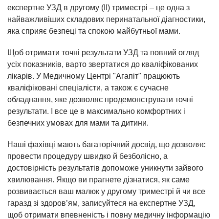
експертне УЗД в другому (ІІ) триместрі – це одна з
найважливіших складових перинатальної діагностики,
яка сприяє безпеці та спокою майбутньої мами.
Щоб отримати точні результати УЗД та повний огляд
усіх показників, варто звертатися до кваліфікованих
лікарів. У Медичному Центрі "Агапіт" працюють
кваліфіковані спеціалісти, а також є сучасне
обладнання, яке дозволяє продемонструвати точні
результати. І все це в максимально комфортних і
безпечних умовах для мами та дитини.
Наші фахівці мають багаторічний досвід, що дозволяє
провести процедуру швидко й безболісно, а
достовірність результатів допоможе уникнути зайвого
хвилювання. Якщо ви прагнете дізнатися, як саме
розвивається ваш малюк у другому триместрі й чи все
гаразд зі здоров’ям, записуйтеся на експертне УЗД,
щоб отримати впевненість і повну медичну інформацію