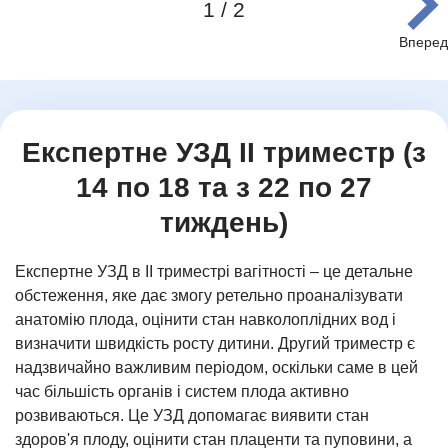
1 / 2
Item
1
of
2
Експертне УЗД ІІ триместр (з
14 по 18 та з 22 по 27
тиждень)
Експертне УЗД в ІІ триместрі вагітності – це детальне
обстеження, яке дає змогу ретельно проаналізувати
анатомію плода, оцінити стан навколоплідних вод і
визначити швидкість росту дитини. Другий триместр є
надзвичайно важливим періодом, оскільки саме в цей
час більшість органів і систем плода активно
розвиваються. Це УЗД допомагає виявити стан
здоров'я плоду, оцінити стан плаценти та пуповини, а