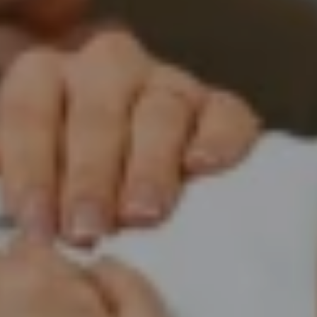
АНАЛІЗИ
Звʼязатися з нами:
Натисніть, щоб написати в Viber
096 405 54 45
Натисніть, щоб зателефонувати нам
096 405 54 45