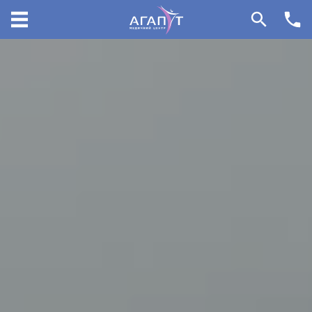
096 405 54 45
099 155 64 14
096 405 34 45
НАПРЯМКИ
31000, вул.Грушевського 140/3
Красилів, Хмельницька Область,
Україна