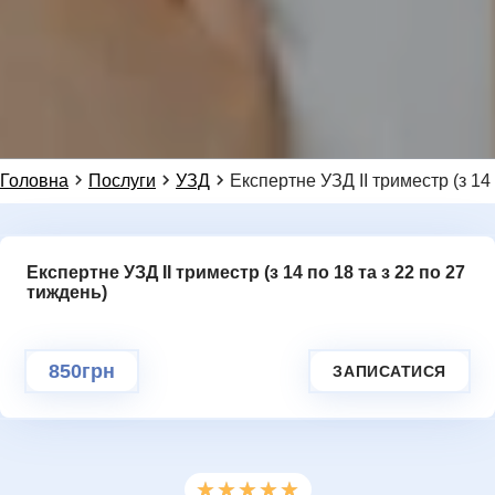
Натисніть, щоб написати в WhatsApp
099 155 64 14
НОВИНИ
Або ми можемо зателефонувати вам:
Головна
Послуги
УЗД
Експертне УЗД ІІ триместр (з 14 
Експертне УЗД ІІ триместр (з 14 по 18 та з 22 по 27
Додаткове повідомлення (залиште порожнім)
тиждень)
Ми цінуємо вашу приватність і не розповсюджуємо
дані
НАДІСЛАТИ ЗАПИТ
850грн
ЗАПИСАТИСЯ
ГАЛЕРЕЯ
★★★★★
★★★★★