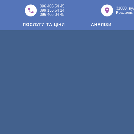
096 405 54 45
31000, ву
099 155 64 14
Красилів,
096 405 34 45
ПОСЛУГИ ТА ЦІНИ
АНАЛІЗИ