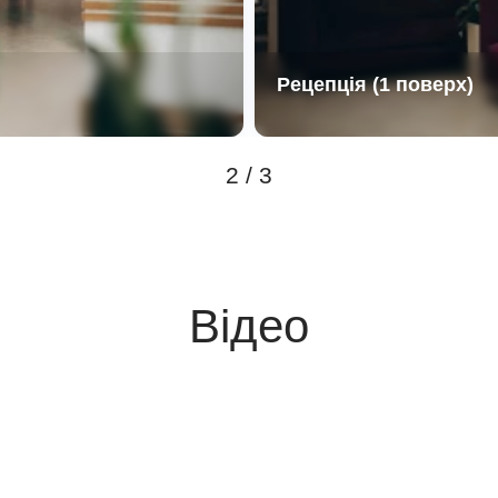
Рецепція (1 поверх)
2 / 3
Відео
false
false