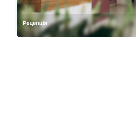
Рецепція
Item
1
of
3