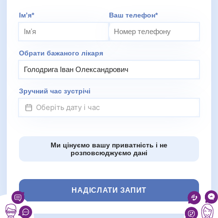
Додаткове повідомлення (залиште порожнім)
Імʼя*
Ваш телефон*
Обрати бажаного лікаря
Зручний час зустрічі
Ми цінуємо вашу приватність і не
розповсюджуємо дані
НАДІСЛАТИ ЗАПИТ