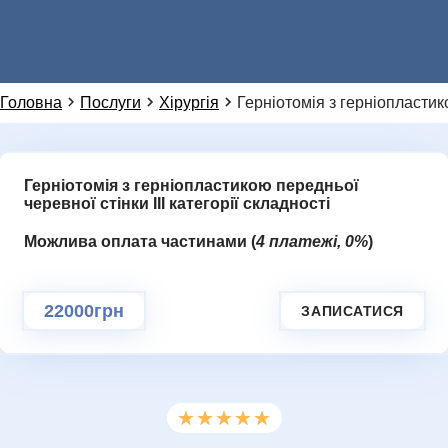
НОВИНИ
Або ми можемо зателефонувати вам:
Головна
Послуги
Хірургія
Герніотомія з герніопластико
Герніотомія з герніопластикою передньої
Додаткове повідомлення (залиште порожнім)
черевної стінки ІІІ категорії складності
Ми цінуємо вашу приватність і не розповсюджуємо
дані
Можлива оплата частинами (
4 платежі, 0%
)
ГАЛЕРЕЯ
НАДІСЛАТИ ЗАПИТ
22000грн
ЗАПИСАТИСЯ
★★★★★
★★★★★