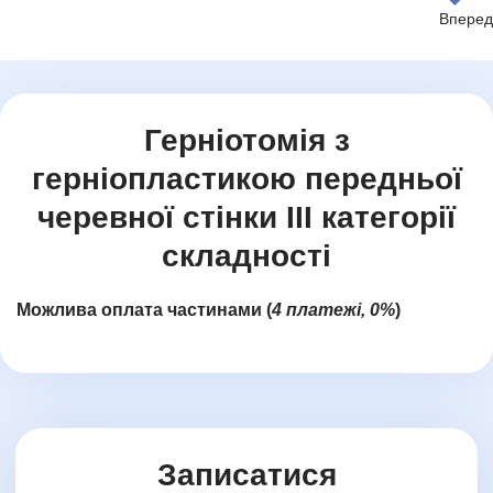
1
of
2
Герніотомія з
герніопластикою передньої
черевної стінки ІІІ категорії
складності
Можлива оплата частинами (
4 платежі, 0%
)
Записатися